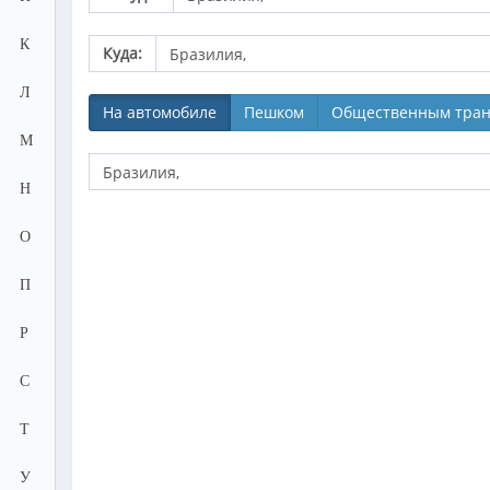
К
Куда:
Л
На автомобиле
Пешком
Общественным тран
М
Н
О
П
Р
С
Т
У