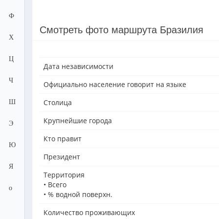
Ф
Смотреть фото маршрута Бразилия
Х
Ц
Дата независимости
Ч
Официально население говорит на языке
Столица
Ш
Крупнейшие города
Э
Кто правит
Ю
Президент
Я
Территория
• Всего
о
• % водной поверхн.
Количество проживающих