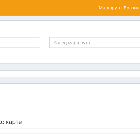
Маршруты Бразил
О
с карте