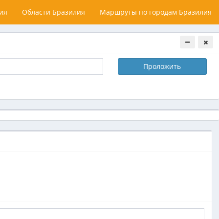
ия
Области Бразилия
Маршруты по городам Бразилия
Проложить