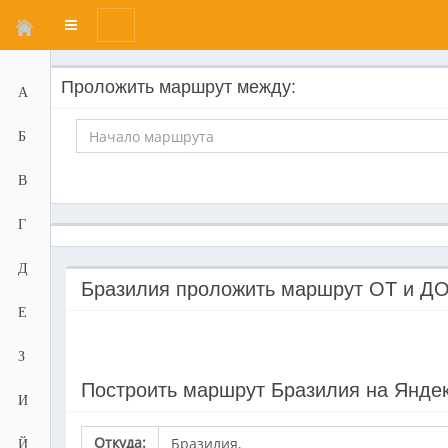
Переключатель
меню
Проложить маршрут между:
А
Б
В
Г
Д
Бразилия проложить маршрут ОТ и Д
Е
З
Построить маршрут Бразилия на Яндек
И
Откуда:
Й