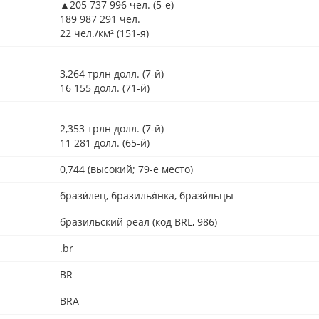
▲205 737 996 чел. (5-е)
189 987 291 чел.
22 чел./км² (151-я)
3,264 трлн долл. (7-й)
16 155 долл. (71-й)
2,353 трлн долл. (7-й)
11 281 долл. (65-й)
0,744 (высокий; 79-е место)
брази́лец, бразилья́нка, брази́льцы
бразильский реал (код BRL, 986)
.br
BR
BRA