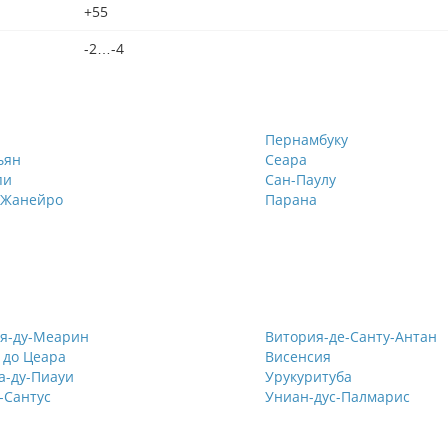
+55
-2…-4
Пернамбуку
ьян
Сеара
пи
Сан-Паулу
-Жанейро
Парана
я-ду-Меарин
Витория-де-Санту-Антан
 до Цеара
Висенсия
а-ду-Пиауи
Урукуритуба
-Сантус
Униан-дус-Палмарис