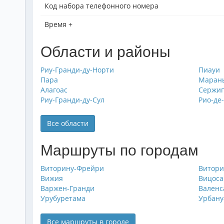
Код набора телефонного номера
Время +
Области и районы
Риу-Гранди-ду-Норти
Пиауи
Пара
Маран
Алагоас
Сержи
Риу-Гранди-ду-Сул
Рио-де
Все области
Маршруты по городам
Виторину-Фрейри
Витори
Вижия
Вицоса
Варжен-Гранди
Валенс
Урубуретама
Урбану
Все маршруты в городе