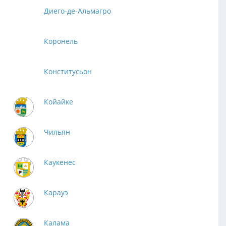
Диего-де-Альмагро
Коронель
Конститусьон
Койайке
Чильян
Каукенес
Карауэ
Калама