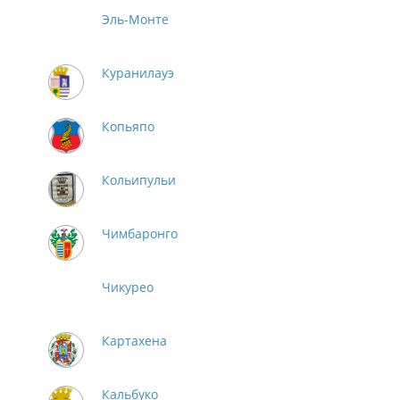
Эль-Монте
Куранилауэ
Копьяпо
Кольипульи
Чимбаронго
Чикурео
Картахена
Кальбуко