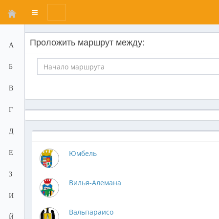
Переключатель
меню
Проложить маршрут между:
А
Б
В
Г
Д
Юмбель
Е
З
Вилья-Алемана
И
Вальпараисо
Й