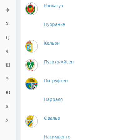
Ранкагуа
Ф
Пурранке
Х
Ц
Кельон
Ч
Пуэрто-Айсен
Ш
Э
Питруфкен
Ю
Парраля
Я
Овалье
о
Насимьенто