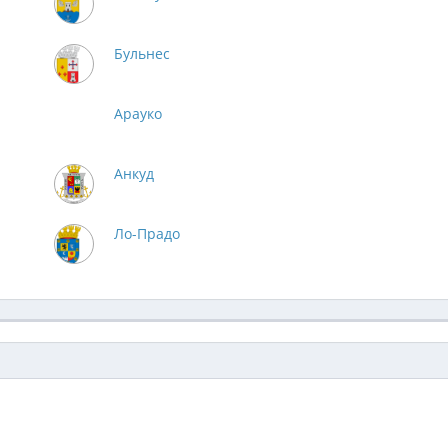
Бульнес
Арауко
Анкуд
Ло-Прадо