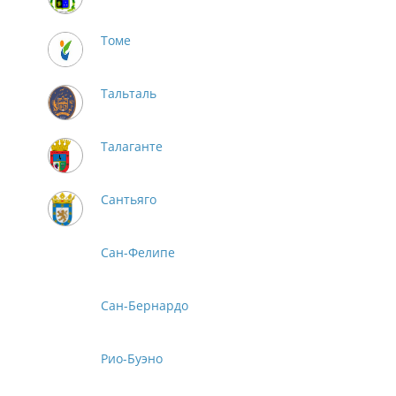
Томе
Тальталь
Талаганте
Сантьяго
Сан-Фелипе
Сан-Бернардо
Рио-Буэно