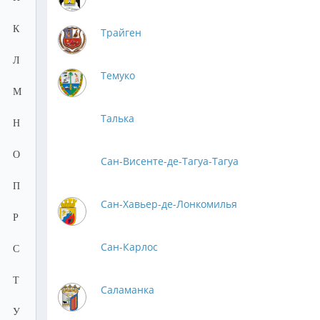
К
Трайген
Л
Темуко
М
Талька
Н
О
Сан-Висенте-де-Тагуа-Тагуа
П
Сан-Хавьер-де-Лонкомилья
Р
Сан-Карлос
С
Т
Саламанка
У