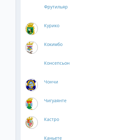
Фрутильяр
Курико
Кокимбо
Консепсьон
Чончи
Чигуаянте
Кастро
Каньете