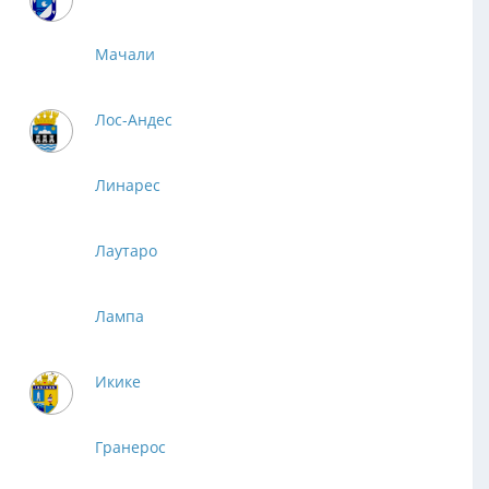
Мачали
Лос-Андес
Линарес
Лаутаро
Лампа
Икике
Гранерос