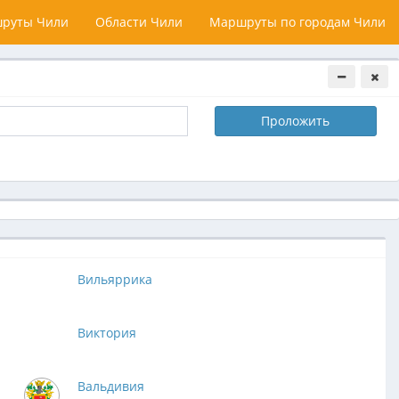
руты Чили
Области Чили
Маршруты по городам Чили
Проложить
Вильяррика
Виктория
Вальдивия