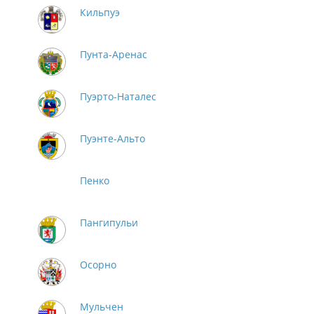
Кильпуэ
Пунта-Аренас
Пуэрто-Наталес
Пуэнте-Альто
Пенко
Пангипульи
Осорно
Мульчен