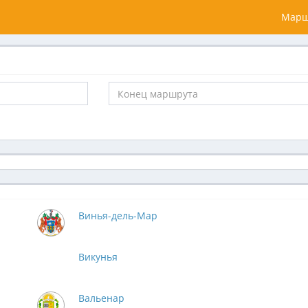
Марш
Винья-дель-Мар
Викунья
Вальенар