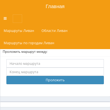
Главная
Переключатель
меню
Маршруты Ливан
Области Ливан
Маршруты по городам Ливан
Проложить маршрут между:
Проложить