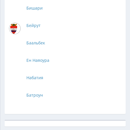
Бишари
Бейрут
Баальбек
Ен Наяоура
Набатия
Батроун