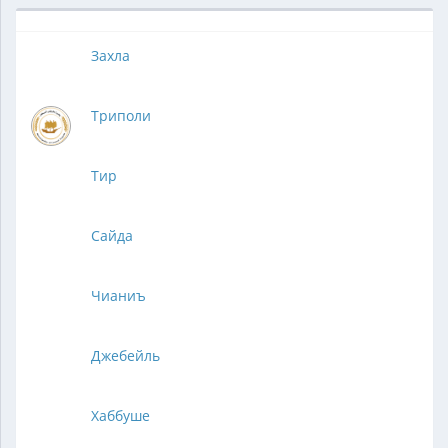
Захла
Триполи
Тир
Сайда
Чианиъ
Джебейль
Хаббуше