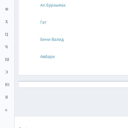
Ал Бураыяах
Ф
Гат
Х
Ц
Бени-Валид
Ч
Авбари
Ш
Э
Ю
Я
о