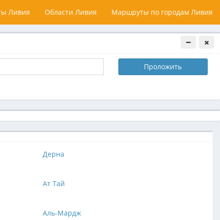
ы Ливия
Области Ливия
Маршруты по городам Ливия
Проложить
Дерна
Ат Тай
Аль-Мардж