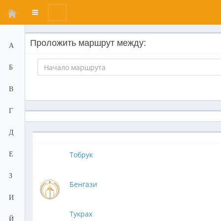
Переключатель
меню
Проложить маршрут между:
А
Б
В
Г
Д
Тобрук
Е
З
Бенгази
И
Тукрах
Й