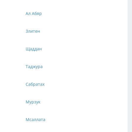
Ал Абяр
Злитен
Щаддан
Таджура
Сабратах
Мурзук
Мсаллата