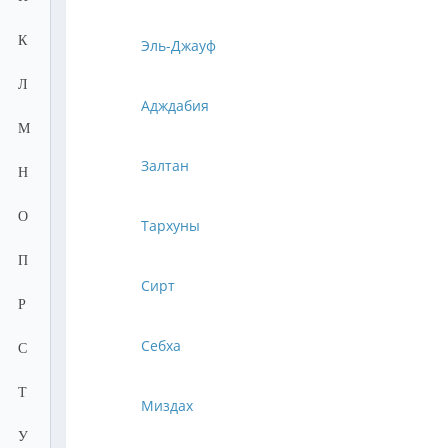
К
Эль-Джауф
Л
Адждабия
М
Залтан
Н
О
Тархуны
П
Сирт
Р
Себха
С
Т
Миздах
У