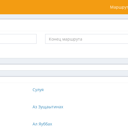
Маршрут
Сулуя
Аз Зущаытинах
Ал Яуббах