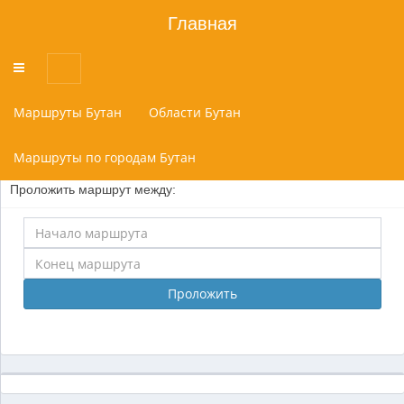
Главная
Переключатель
меню
Маршруты Бутан
Области Бутан
Маршруты по городам Бутан
Проложить маршрут между:
Проложить