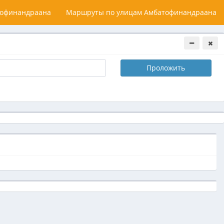
офинандраана
Маршруты по улицам Амбатофинандраана
Проложить