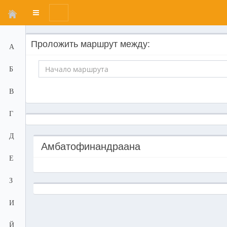
Переключатель
меню
Проложить маршрут между:
А
Б
В
Г
Д
Амбатофинандраана
Е
З
И
Й