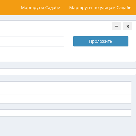
Маршруты Садабе
Маршруты по улицам Садабе
Проложить