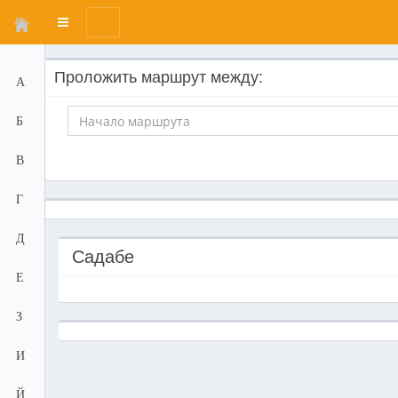
Переключатель
меню
Проложить маршрут между:
А
Б
В
Г
Д
Садабе
Е
З
И
Й