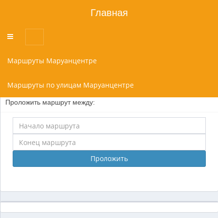
Главная
Переключатель
меню
Маршруты Маруанцентре
Маршруты по улицам Маруанцентре
Проложить маршрут между:
Проложить