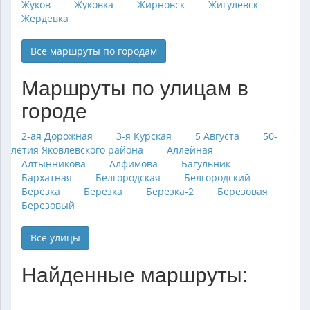
Жуков
Жуковка
Жирновск
Жигулевск
Жердевка
Все маршруты по городам
Маршруты по улицам в
городе
2-ая Дорожная
3-я Курская
5 Августа
50-
летия Яковлевского района
Аллейная
Алтынникова
Алфимова
Багульник
Бархатная
Белгородская
Белгородский
Березка
Березка
Березка-2
Березовая
Березовый
Все улицы
Найденные маршруты: