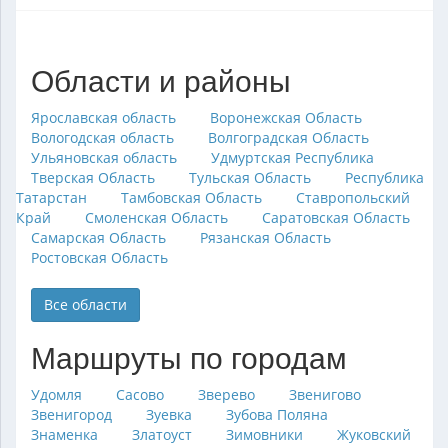
Области и районы
Ярославская область
Воронежская Область
Вологодская область
Волгоградская Область
Ульяновская область
Удмуртская Республика
Тверская Область
Тульская Область
Республика
Татарстан
Тамбовская Область
Ставропольский
Край
Смоленская Область
Саратовская Область
Самарская Область
Рязанская Область
Ростовская Область
Все области
Маршруты по городам
Удомля
Сасово
Зверево
Звенигово
Звенигород
Зуевка
Зубова Поляна
Знаменка
Златоуст
Зимовники
Жуковский