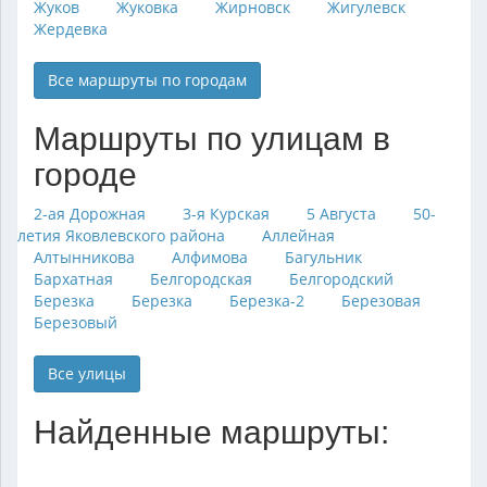
Жуков
Жуковка
Жирновск
Жигулевск
Жердевка
Все маршруты по городам
Маршруты по улицам в
городе
2-ая Дорожная
3-я Курская
5 Августа
50-
летия Яковлевского района
Аллейная
Алтынникова
Алфимова
Багульник
Бархатная
Белгородская
Белгородский
Березка
Березка
Березка-2
Березовая
Березовый
Все улицы
Найденные маршруты: