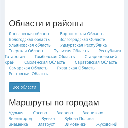
Области и районы
Ярославская область
Воронежская Область
Вологодская область
Волгоградская Область
Ульяновская область
Удмуртская Республика
Тверская Область
Тульская Область
Республика
Татарстан
Тамбовская Область
Ставропольский
Край
Смоленская Область
Саратовская Область
Самарская Область
Рязанская Область
Ростовская Область
Все области
Маршруты по городам
Удомля
Сасово
Зверево
Звенигово
Звенигород
Зуевка
Зубова Поляна
Знаменка
Златоуст
Зимовники
Жуковский