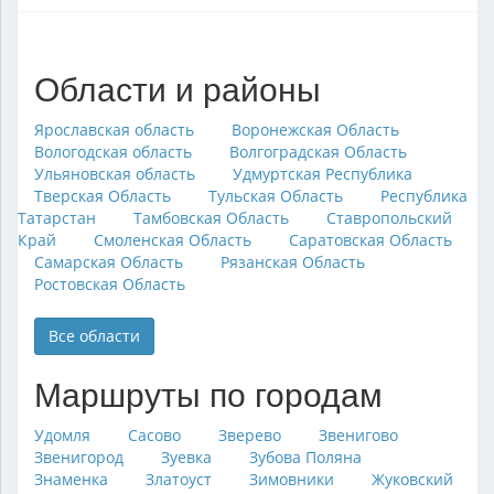
Области и районы
Ярославская область
Воронежская Область
Вологодская область
Волгоградская Область
Ульяновская область
Удмуртская Республика
Тверская Область
Тульская Область
Республика
Татарстан
Тамбовская Область
Ставропольский
Край
Смоленская Область
Саратовская Область
Самарская Область
Рязанская Область
Ростовская Область
Все области
Маршруты по городам
Удомля
Сасово
Зверево
Звенигово
Звенигород
Зуевка
Зубова Поляна
Знаменка
Златоуст
Зимовники
Жуковский