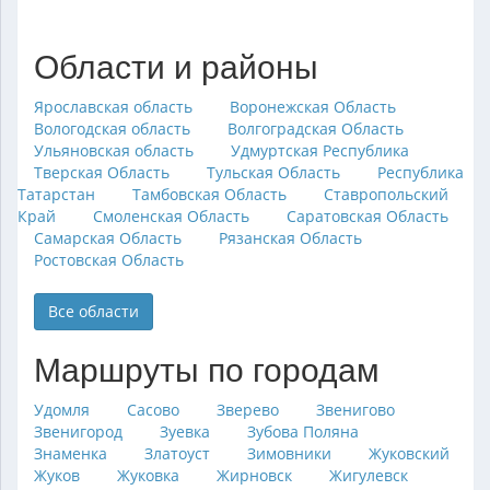
Области и районы
Ярославская область
Воронежская Область
Вологодская область
Волгоградская Область
Ульяновская область
Удмуртская Республика
Тверская Область
Тульская Область
Республика
Татарстан
Тамбовская Область
Ставропольский
Край
Смоленская Область
Саратовская Область
Самарская Область
Рязанская Область
Ростовская Область
Все области
Маршруты по городам
Удомля
Сасово
Зверево
Звенигово
Звенигород
Зуевка
Зубова Поляна
Знаменка
Златоуст
Зимовники
Жуковский
Жуков
Жуковка
Жирновск
Жигулевск