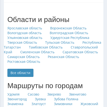
Области и районы
Ярославская область
Воронежская Область
Вологодская область
Волгоградская Область
Ульяновская область
Удмуртская Республика
Тверская Область
Тульская Область
Республика
Татарстан
Тамбовская Область
Ставропольский
Край
Смоленская Область
Саратовская Область
Самарская Область
Рязанская Область
Ростовская Область
Все области
Маршруты по городам
Удомля
Сасово
Зверево
Звенигово
Звенигород
Зуевка
Зубова Поляна
Знаменка
Златоуст
Зимовники
Жуковский