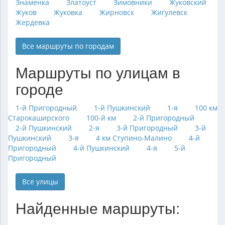
Знаменка
Златоуст
Зимовники
Жуковский
Жуков
Жуковка
Жирновск
Жигулевск
Жердевка
Все маршруты по городам
Маршруты по улицам в
городе
1-й Пригородный
1-й Пушкинский
1-я
100 км
Старокаширского
100-й км
2-й Пригородный
2-й Пушкинский
2-я
3-й Пригородный
3-й
Пушкинский
3-я
4 км Ступино-Малино
4-й
Пригородный
4-й Пушкинский
4-я
5-й
Пригородный
Все улицы
Найденные маршруты: