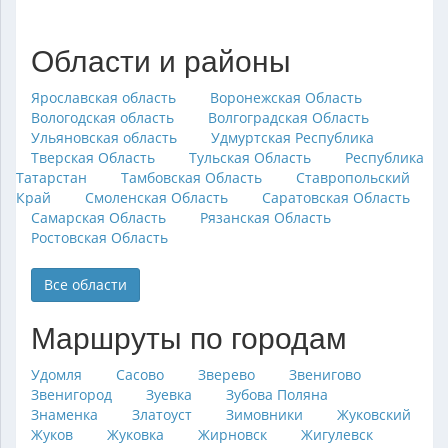
Области и районы
Ярославская область
Воронежская Область
Вологодская область
Волгоградская Область
Ульяновская область
Удмуртская Республика
Тверская Область
Тульская Область
Республика
Татарстан
Тамбовская Область
Ставропольский
Край
Смоленская Область
Саратовская Область
Самарская Область
Рязанская Область
Ростовская Область
Все области
Маршруты по городам
Удомля
Сасово
Зверево
Звенигово
Звенигород
Зуевка
Зубова Поляна
Знаменка
Златоуст
Зимовники
Жуковский
Жуков
Жуковка
Жирновск
Жигулевск