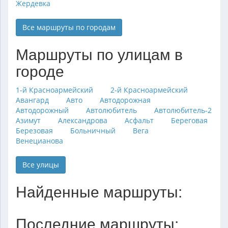
Жердевка
Все маршруты по городам
Маршруты по улицам в
городе
1-й Красноармейский
2-й Красноармейский
Авангард
Авто
Автодорожная
Автодорожный
Автолюбитель
Автолюбитель-2
Азимут
Александрова
Асфальт
Береговая
Березовая
Больничный
Вега
Венецианова
Все улицы
Найденные маршруты:
Последние маршруты: