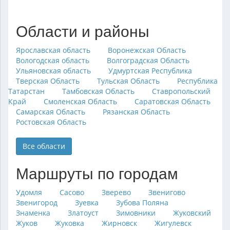
Области и районы
Ярославская область
Воронежская Область
Вологодская область
Волгоградская Область
Ульяновская область
Удмуртская Республика
Тверская Область
Тульская Область
Республика
Татарстан
Тамбовская Область
Ставропольский
Край
Смоленская Область
Саратовская Область
Самарская Область
Рязанская Область
Ростовская Область
Все области
Маршруты по городам
Удомля
Сасово
Зверево
Звенигово
Звенигород
Зуевка
Зубова Поляна
Знаменка
Златоуст
Зимовники
Жуковский
Жуков
Жуковка
Жирновск
Жигулевск