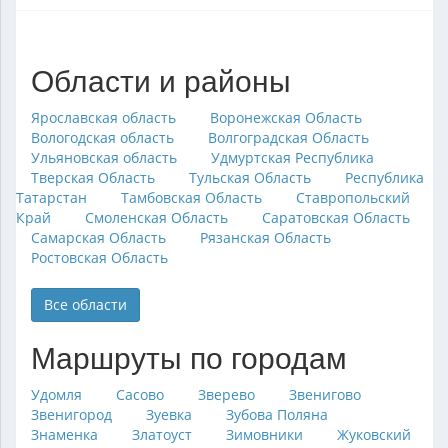
Области и районы
Ярославская область
Воронежская Область
Вологодская область
Волгоградская Область
Ульяновская область
Удмуртская Республика
Тверская Область
Тульская Область
Республика
Татарстан
Тамбовская Область
Ставропольский
Край
Смоленская Область
Саратовская Область
Самарская Область
Рязанская Область
Ростовская Область
Все области
Маршруты по городам
Удомля
Сасово
Зверево
Звенигово
Звенигород
Зуевка
Зубова Поляна
Знаменка
Златоуст
Зимовники
Жуковский