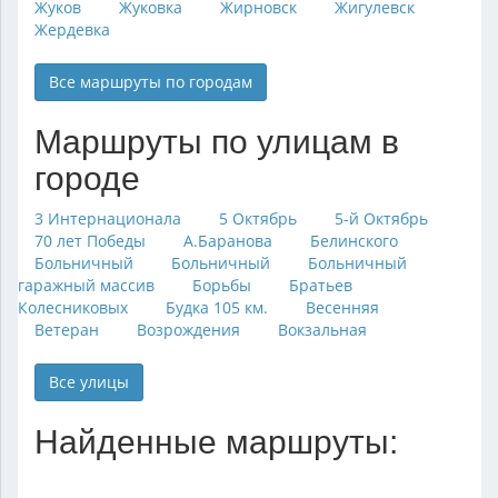
Жуков
Жуковка
Жирновск
Жигулевск
Жердевка
Все маршруты по городам
Маршруты по улицам в
городе
3 Интернационала
5 Октябрь
5-й Октябрь
70 лет Победы
А.Баранова
Белинского
Больничный
Больничный
Больничный
гаражный массив
Борьбы
Братьев
Колесниковых
Будка 105 км.
Весенняя
Ветеран
Возрождения
Вокзальная
Все улицы
Найденные маршруты: