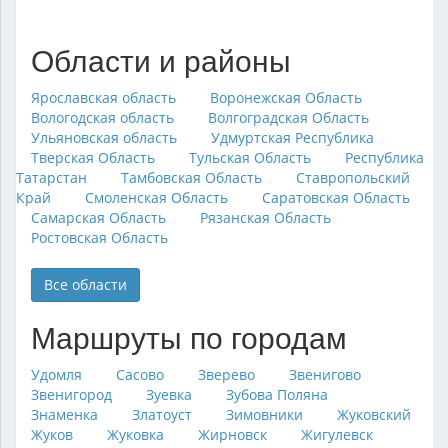
Области и районы
Ярославская область
Воронежская Область
Вологодская область
Волгоградская Область
Ульяновская область
Удмуртская Республика
Тверская Область
Тульская Область
Республика
Татарстан
Тамбовская Область
Ставропольский
Край
Смоленская Область
Саратовская Область
Самарская Область
Рязанская Область
Ростовская Область
Все области
Маршруты по городам
Удомля
Сасово
Зверево
Звенигово
Звенигород
Зуевка
Зубова Поляна
Знаменка
Златоуст
Зимовники
Жуковский
Жуков
Жуковка
Жирновск
Жигулевск