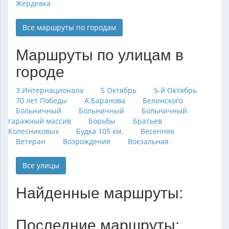
Жердевка
Все маршруты по городам
Маршруты по улицам в
городе
3 Интернационала
5 Октябрь
5-й Октябрь
70 лет Победы
А.Баранова
Белинского
Больничный
Больничный
Больничный
гаражный массив
Борьбы
Братьев
Колесниковых
Будка 105 км.
Весенняя
Ветеран
Возрождения
Вокзальная
Все улицы
Найденные маршруты:
Последние маршруты: