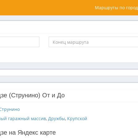
Маршруты по город
зе (Струнино) От и До
Струнино
ый гаражный массив
,
Дружбы
,
Крупской
зе на Яндекс карте