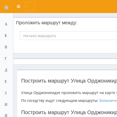
Переключатель
меню
Проложить маршрут между:
А
Б
В
Г
Д
Построить маршрут Улица Орджоникид
Е
Улица Орджоникидзе проложить маршрут на карте
З
По соседству ищут следующим маршруты:
Больничн
И
Построить маршрут Улица Орджоникид
Й