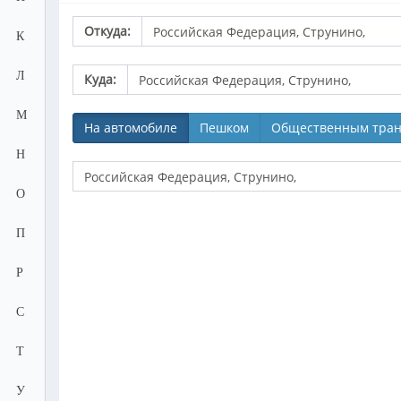
Откуда:
К
Л
Куда:
М
На автомобиле
Пешком
Общественным тран
Н
О
П
Р
С
Т
У