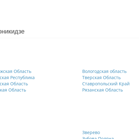
оникидзе
жская Область
Вологодская область
ская Республика
Тверская Область
ская Область
Ставропольский Край
кая Область
Рязанская Область
Зверево
Зубова Поляна