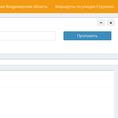
ам Владимирская область
Маршруты по улицам Струнино
Проложить