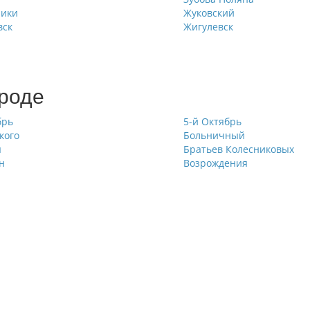
ники
Жуковский
вск
Жигулевск
ороде
брь
5-й Октябрь
кого
Больничный
ы
Братьев Колесниковых
н
Возрождения