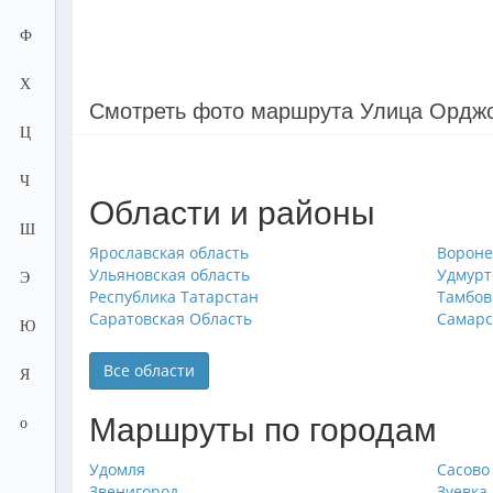
Ф
Х
Смотреть фото маршрута Улица Ордж
Ц
Ч
Области и районы
Ш
Ярославская область
Вороне
Ульяновская область
Удмурт
Э
Республика Татарстан
Тамбов
Саратовская Область
Самарс
Ю
Все области
Я
Маршруты по городам
о
Удомля
Сасово
Звенигород
Зуевка