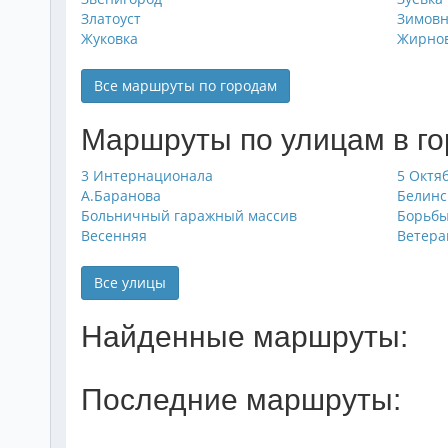
Златоуст
Зимов
Жуковка
Жирно
Все маршруты по городам
Маршруты по улицам в г
3 Интернационала
5 Октя
А.Баранова
Белинс
Больничный гаражный массив
Борьб
Весенняя
Ветера
Все улицы
Найденные маршруты:
Последние маршруты: