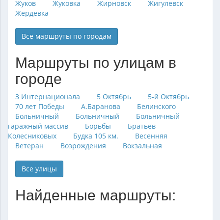
Жуков
Жуковка
Жирновск
Жигулевск
Жердевка
Все маршруты по городам
Маршруты по улицам в
городе
3 Интернационала
5 Октябрь
5-й Октябрь
70 лет Победы
А.Баранова
Белинского
Больничный
Больничный
Больничный
гаражный массив
Борьбы
Братьев
Колесниковых
Будка 105 км.
Весенняя
Ветеран
Возрождения
Вокзальная
Все улицы
Найденные маршруты: