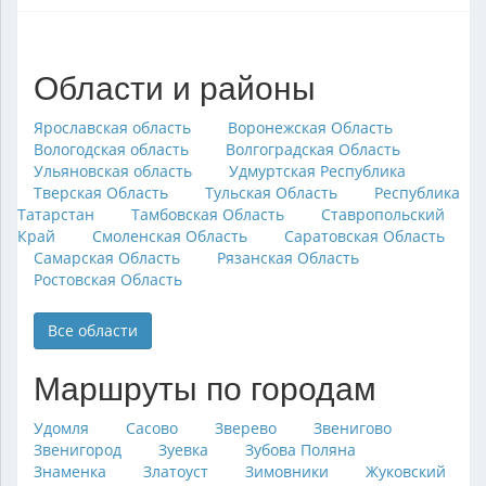
Области и районы
Ярославская область
Воронежская Область
Вологодская область
Волгоградская Область
Ульяновская область
Удмуртская Республика
Тверская Область
Тульская Область
Республика
Татарстан
Тамбовская Область
Ставропольский
Край
Смоленская Область
Саратовская Область
Самарская Область
Рязанская Область
Ростовская Область
Все области
Маршруты по городам
Удомля
Сасово
Зверево
Звенигово
Звенигород
Зуевка
Зубова Поляна
Знаменка
Златоуст
Зимовники
Жуковский