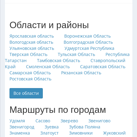
Области и районы
Ярославская область
Воронежская Область
Вологодская область
Волгоградская Область
Ульяновская область
Удмуртская Республика
Тверская Область
Тульская Область
Республика
Татарстан
Тамбовская Область
Ставропольский
Край
Смоленская Область
Саратовская Область
Самарская Область
Рязанская Область
Ростовская Область
Все области
Маршруты по городам
Удомля
Сасово
Зверево
Звенигово
Звенигород
Зуевка
Зубова Поляна
Знаменка
Златоуст
Зимовники
Жуковский