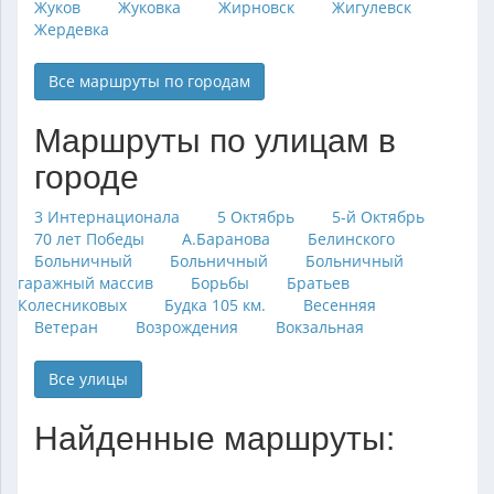
Жуков
Жуковка
Жирновск
Жигулевск
Жердевка
Все маршруты по городам
Маршруты по улицам в
городе
3 Интернационала
5 Октябрь
5-й Октябрь
70 лет Победы
А.Баранова
Белинского
Больничный
Больничный
Больничный
гаражный массив
Борьбы
Братьев
Колесниковых
Будка 105 км.
Весенняя
Ветеран
Возрождения
Вокзальная
Все улицы
Найденные маршруты: