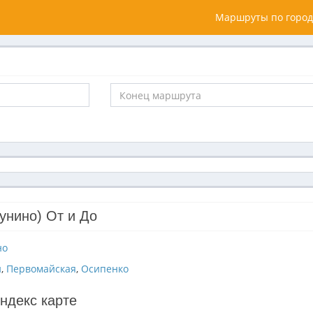
Маршруты по город
унино) От и До
но
й
,
Первомайская
,
Осипенко
ндекс карте