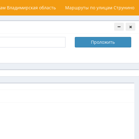
ам Владимирская область
Маршруты по улицам Струнино
Проложить