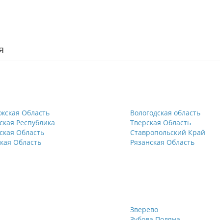
я
жская Область
Вологодская область
ская Республика
Тверская Область
ская Область
Ставропольский Край
кая Область
Рязанская Область
Зверево
Зубова Поляна