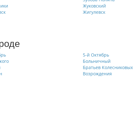
ники
Жуковский
вск
Жигулевск
ороде
брь
5-й Октябрь
кого
Больничный
ы
Братьев Колесниковых
н
Возрождения