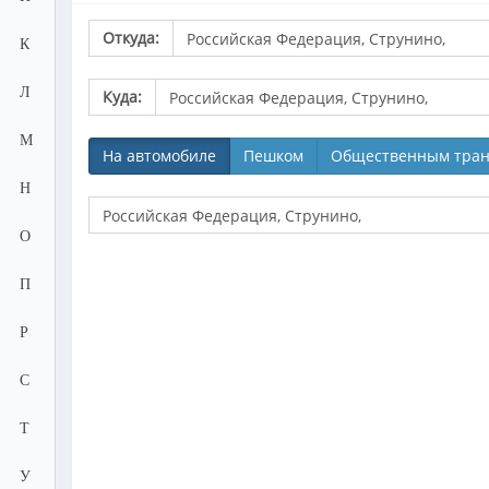
Откуда:
К
Л
Куда:
М
На автомобиле
Пешком
Общественным тран
Н
О
П
Р
С
Т
У