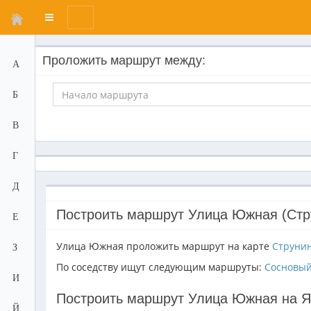
Переключатель
меню
Проложить маршрут между:
А
Б
В
Г
Д
Построить маршрут Улица Южная (Стр
Е
Улица Южная проложить маршрут на карте
Струни
З
По соседству ищут следующим маршруты:
Сосновы
И
Построить маршрут Улица Южная на Я
Й