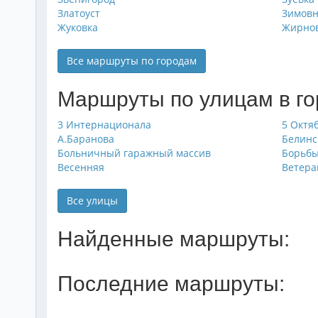
Златоуст
Зимов
Жуковка
Жирно
Все маршруты по городам
Маршруты по улицам в г
3 Интернационала
5 Октя
А.Баранова
Белинс
Больничный гаражный массив
Борьб
Весенняя
Ветера
Все улицы
Найденные маршруты:
Последние маршруты: