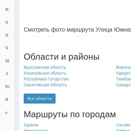
Ф
Х
Смотреть фото маршрута Улица Южна
Ц
Ч
Области и районы
Ш
Ярославская область
Вороне
Ульяновская область
Удмурт
Э
Республика Татарстан
Тамбов
Саратовская Область
Самарс
Ю
Все области
Я
Маршруты по городам
о
Удомля
Сасово
Звенигород
Зуевка