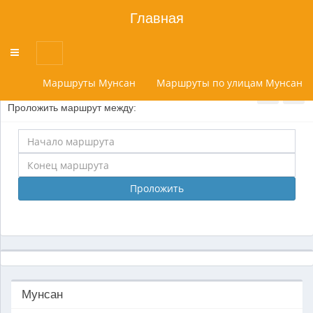
Главная
Переключатель
меню
Маршруты Мунсан
Маршруты по улицам Мунсан
Проложить маршрут между:
Проложить
Мунсан