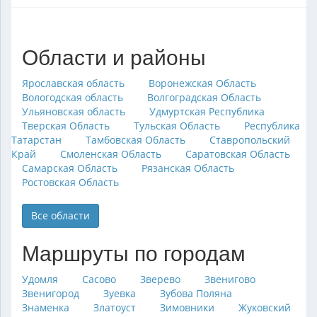
Области и районы
Ярославская область
Воронежская Область
Вологодская область
Волгоградская Область
Ульяновская область
Удмуртская Республика
Тверская Область
Тульская Область
Республика
Татарстан
Тамбовская Область
Ставропольский
Край
Смоленская Область
Саратовская Область
Самарская Область
Рязанская Область
Ростовская Область
Все области
Маршруты по городам
Удомля
Сасово
Зверево
Звенигово
Звенигород
Зуевка
Зубова Поляна
Знаменка
Златоуст
Зимовники
Жуковский