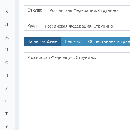
Откуда:
К
Л
Куда:
М
На автомобиле
Пешком
Общественным тран
Н
О
П
Р
С
Т
У