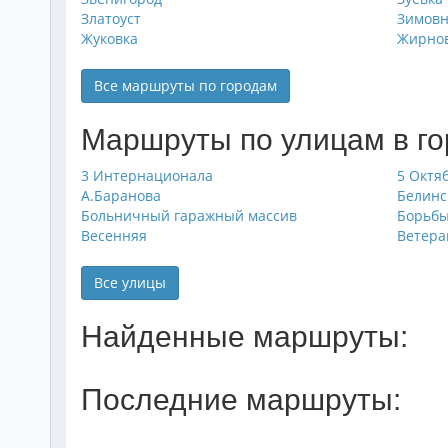
Златоуст
Зимов
Жуковка
Жирно
Все маршруты по городам
Маршруты по улицам в г
3 Интернационала
5 Октя
А.Баранова
Белинс
Больничный гаражный массив
Борьб
Весенняя
Ветера
Все улицы
Найденные маршруты:
Последние маршруты: