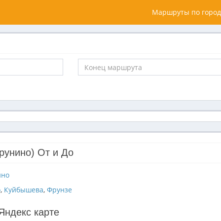
Маршруты по город
рунино) От и До
ино
о
,
Куйбышева
,
Фрунзе
Яндекс карте