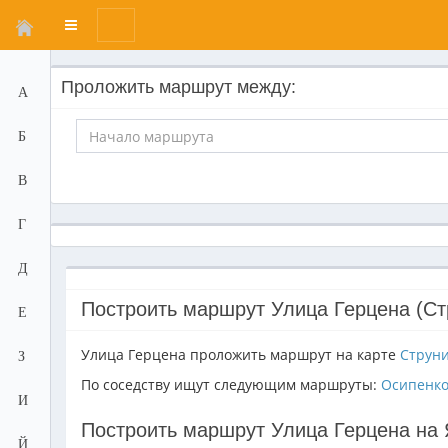
Переключатель
меню
Проложить маршрут между:
А
Б
В
Г
Д
Построить маршрут Улица Герцена (Ст
Е
Улица Герцена проложить маршрут на карте
Струн
З
По соседству ищут следующим маршруты:
Осипенк
И
Построить маршрут Улица Герцена на 
Й