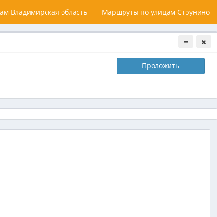
ам Владимирская область
Маршруты по улицам Струнино
Проложить