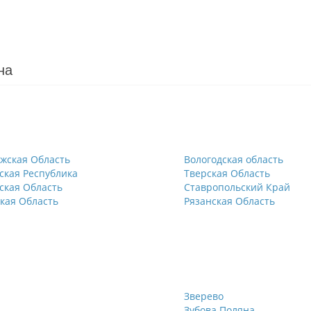
на
жская Область
Вологодская область
ская Республика
Тверская Область
ская Область
Ставропольский Край
кая Область
Рязанская Область
Зверево
Зубова Поляна