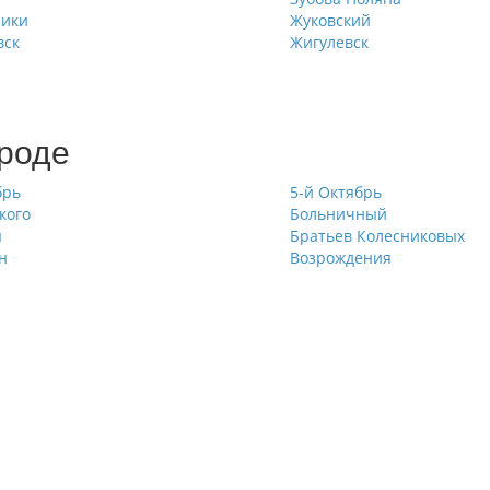
ники
Жуковский
вск
Жигулевск
ороде
брь
5-й Октябрь
кого
Больничный
ы
Братьев Колесниковых
н
Возрождения