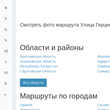
Ф
Х
Смотреть фото маршрута Улица Герце
Ц
Ч
Области и районы
Ш
Ярославская область
Вороне
Ульяновская область
Удмурт
Э
Республика Татарстан
Тамбов
Саратовская Область
Самарс
Ю
Все области
Я
Маршруты по городам
о
Удомля
Сасово
Звенигород
Зуевка