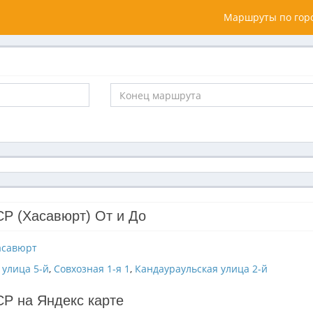
Маршруты по горо
Р (Хасавюрт) От и До
асавюрт
 улица 5-й
,
Совхозная 1-я 1
,
Кандаураульская улица 2-й
Р на Яндекс карте