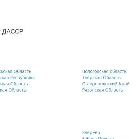
т ДАССР
жская Область
Вологодская область
ская Республика
Тверская Область
ская Область
Ставропольский Край
кая Область
Рязанская Область
Зверево
Зубова Поляна