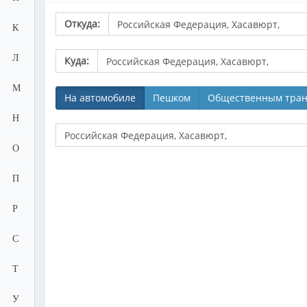
Откуда:
К
Л
Куда:
М
На автомобиле
Пешком
Общественным тран
Н
О
П
Р
С
Т
У