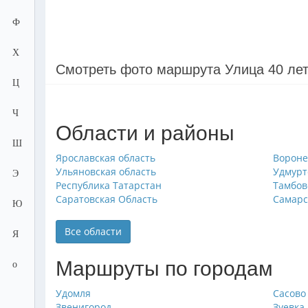
Ф
Х
Смотреть фото маршрута Улица 40 ле
Ц
Ч
Области и районы
Ш
Ярославская область
Вороне
Ульяновская область
Удмурт
Э
Республика Татарстан
Тамбов
Саратовская Область
Самарс
Ю
Все области
Я
Маршруты по городам
о
Удомля
Сасово
Звенигород
Зуевка