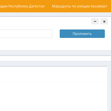
дам Республика Дагестан
Маршруты по улицам Хасавюрт
Проложить