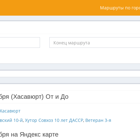
Маршруты по горо
бря (Хасавюрт) От и До
Хасавюрт
вский 10-й
,
Хутор Совхоз 10 лет ДАССР
,
Ветеран 3-я
бря на Яндекс карте