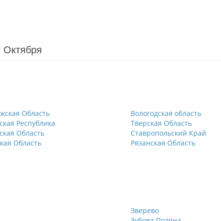
т Октября
жская Область
Вологодская область
ская Республика
Тверская Область
ская Область
Ставропольский Край
кая Область
Рязанская Область
Зверево
Зубова Поляна