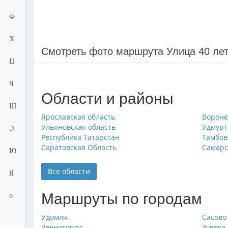
Ф
Х
Смотреть фото маршрута Улица 40 ле
Ц
Ч
Области и районы
Ш
Ярославская область
Вороне
Ульяновская область
Удмурт
Э
Республика Татарстан
Тамбов
Саратовская Область
Самарс
Ю
Все области
Я
Маршруты по городам
о
Удомля
Сасово
Звенигород
Зуевка