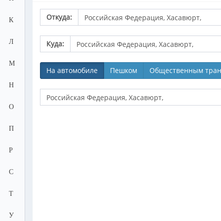
Откуда:
К
Л
Куда:
М
На автомобиле
Пешком
Общественным тран
Н
О
П
Р
С
Т
У