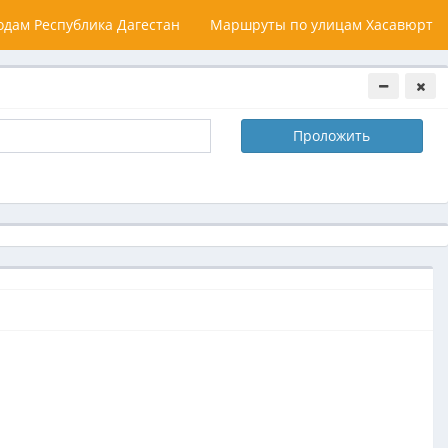
дам Республика Дагестан
Маршруты по улицам Хасавюрт
Проложить