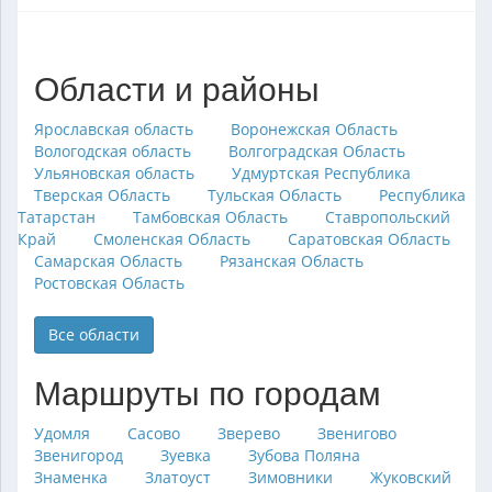
Области и районы
Ярославская область
Воронежская Область
Вологодская область
Волгоградская Область
Ульяновская область
Удмуртская Республика
Тверская Область
Тульская Область
Республика
Татарстан
Тамбовская Область
Ставропольский
Край
Смоленская Область
Саратовская Область
Самарская Область
Рязанская Область
Ростовская Область
Все области
Маршруты по городам
Удомля
Сасово
Зверево
Звенигово
Звенигород
Зуевка
Зубова Поляна
Знаменка
Златоуст
Зимовники
Жуковский