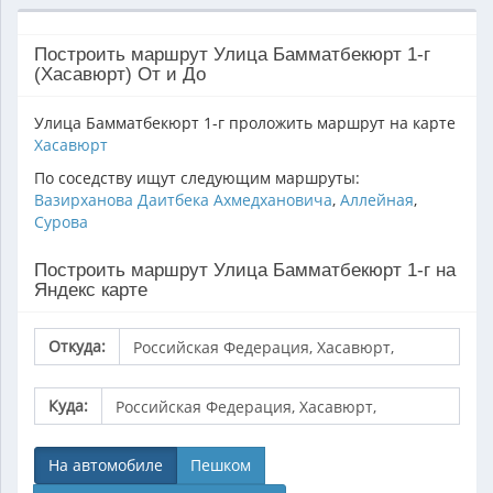
Построить маршрут Улица Бамматбекюрт 1-г
(Хасавюрт) От и До
Улица Бамматбекюрт 1-г проложить маршрут на карте
Хасавюрт
По соседству ищут следующим маршруты:
Вазирханова Даитбека Ахмедхановича
,
Аллейная
,
Сурова
Построить маршрут Улица Бамматбекюрт 1-г на
Яндекс карте
Откуда:
Куда:
На автомобиле
Пешком