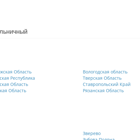
ольничный
жская Область
Вологодская область
ская Республика
Тверская Область
ская Область
Ставропольский Край
кая Область
Рязанская Область
Зверево
Зубова Поляна