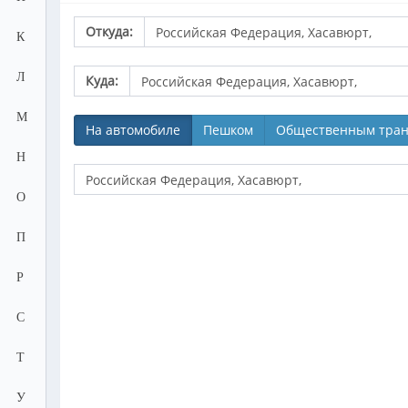
Откуда:
К
Л
Куда:
М
На автомобиле
Пешком
Общественным тран
Н
О
П
Р
С
Т
У