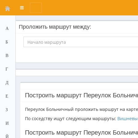
Переключатель
меню
Проложить маршрут между:
А
Б
В
Г
Д
Построить маршрут Переулок Больнич
Е
Переулок Больничный проложить маршрут на карт
З
По соседству ищут следующим маршруты:
Вишневы
И
Построить маршрут Переулок Больнич
Й