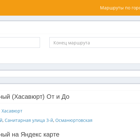
Маршруты по горо
ный (Хасавюрт) От и До
е
Хасавюрт
й
,
Санитарная улица 3-й
,
Османюртовская
ный на Яндекс карте