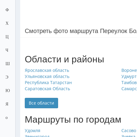
Ф
Х
Смотреть фото маршрута Переулок Б
Ц
Ч
Области и районы
Ш
Ярославская область
Вороне
Ульяновская область
Удмурт
Э
Республика Татарстан
Тамбов
Саратовская Область
Самарс
Ю
Все области
Я
Маршруты по городам
о
Удомля
Сасово
Звенигород
Зуевка