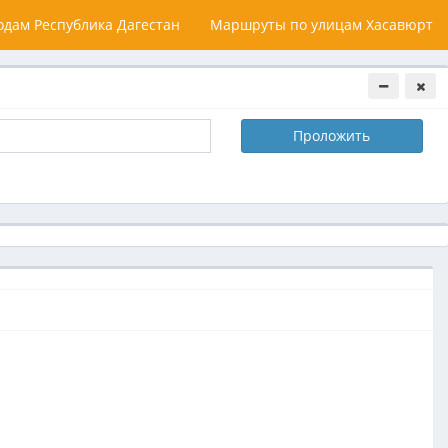
дам Республика Дагестан
Маршруты по улицам Хасавюрт
Проложить