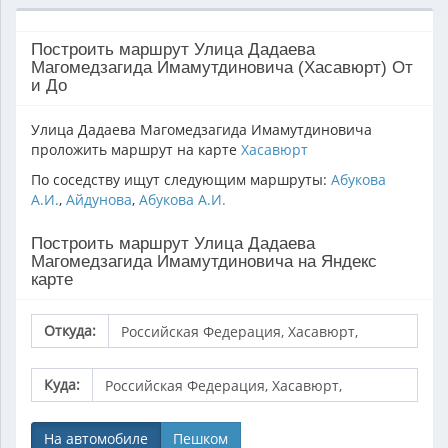
Построить маршрут Улица Дадаева
Магомедзагида Имамутдиновича (Хасавюрт) От
и До
Улица Дадаева Магомедзагида Имамутдиновича
проложить маршрут на карте
Хасавюрт
По соседству ищут следующим маршруты:
Абукова
А.И.
,
Айдунова
,
Абукова А.И.
Построить маршрут Улица Дадаева
Магомедзагида Имамутдиновича на Яндекс
карте
Откуда:
Куда:
На автомобиле
Пешком