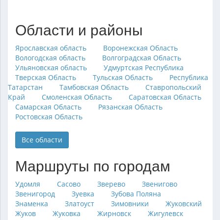
Области и районы
Ярославская область
Воронежская Область
Вологодская область
Волгоградская Область
Ульяновская область
Удмуртская Республика
Тверская Область
Тульская Область
Республика
Татарстан
Тамбовская Область
Ставропольский
Край
Смоленская Область
Саратовская Область
Самарская Область
Рязанская Область
Ростовская Область
Все области
Маршруты по городам
Удомля
Сасово
Зверево
Звенигово
Звенигород
Зуевка
Зубова Поляна
Знаменка
Златоуст
Зимовники
Жуковский
Жуков
Жуковка
Жирновск
Жигулевск