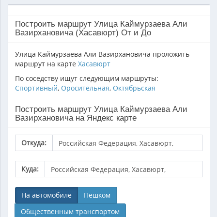
Построить маршрут Улица Каймурзаева Али
Вазирхановича (Хасавюрт) От и До
Улица Каймурзаева Али Вазирхановича проложить
маршрут на карте
Хасавюрт
По соседству ищут следующим маршруты:
Спортивный
,
Оросительная
,
Октябрьская
Построить маршрут Улица Каймурзаева Али
Вазирхановича на Яндекс карте
Откуда:
Куда:
На автомобиле
Пешком
Общественным транспортом